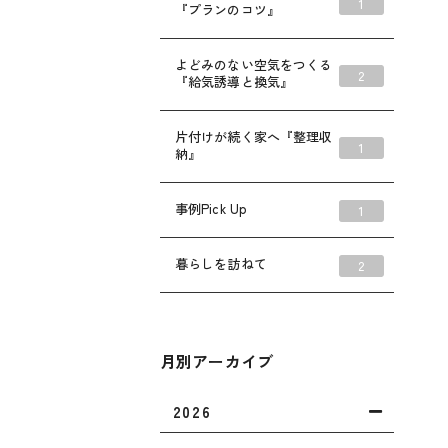
1
『プランのコツ』
よどみのない空気をつくる
2
『給気誘導と換気』
片付けが続く家へ『整理収
1
納』
事例Pick Up
1
暮らしを訪ねて
2
月別アーカイブ
2026