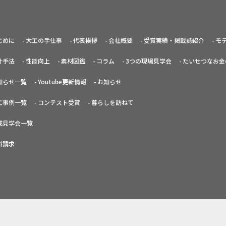
じめに
大工の手仕事
代表挨拶
会社概要
受賞実績・掲載誌紹介
モ
計手法
性能向上
素材図鑑
コラム
3つの現場見学会
たいせつなお金
知らせ一覧
Youtube更新情報
お知らせ
工事例一覧
コンテスト受賞
暮らしを訪ねて
成見学会一覧
料請求