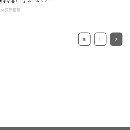
実家な暮らし」ルームツアー
tube更新情報
前
1
2