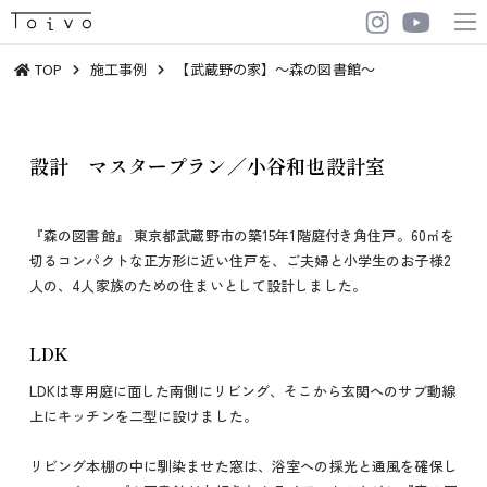
TOP
施工事例
【武蔵野の家】～森の図書館～
設計 マスタープラン／小谷和也設計室
『森の図書館』 東京都武蔵野市の築15年1階庭付き角住戸。60㎡を
切るコンパクトな正方形に近い住戸を、ご夫婦と小学生のお子様2
人の、4人家族のための住まいとして設計しました。
LDK
LDKは専用庭に面した南側にリビング、そこから玄関へのサブ動線
上にキッチンを二型に設けました。
リビング本棚の中に馴染ませた窓は、浴室への採光と通風を確保し