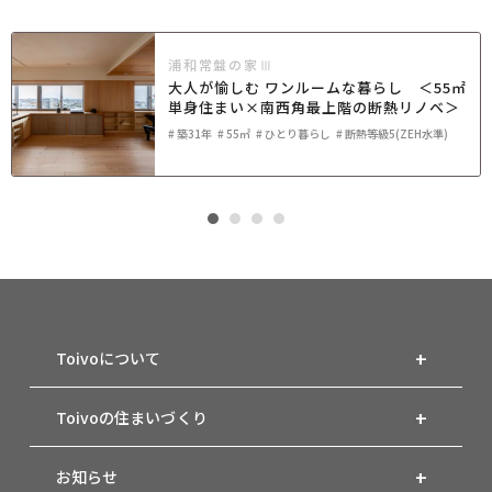
浦和常盤の家Ⅲ
大人が愉しむ ワンルームな暮らし ＜55㎡
単身住まい×南西角最上階の断熱リノベ＞
築31年
55㎡
ひとり暮らし
断熱等級5(ZEH水準)
Toivoについて
Toivoの住まいづくり
お知らせ